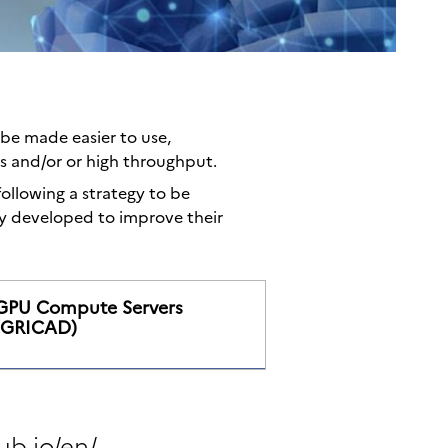
 be made easier to use,
s and/or or high throughput.
ollowing a strategy to be
lly developed to improve their
GPU Compute Servers
(GRICAD)
ub.io/en/