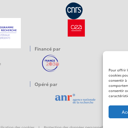
Financé par
e
Pour offrir 
cookies pou
consentir à
Opéré par
comportemen
consentir o
caractéristi
Ac
tilisation des cookies
Protection des données personnelles
Accessi