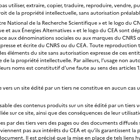
s utiliser, extraire, copier, traduire, reproduire, vendre, pu
oit de la propriété intellectuelle, sans autorisation préalab
tre National de la Recherche Scientifique » et le logo du CNR
e et aux Énergies Alternatives » et le logo du CEA sont dé
férence aux dénominations sociales ou aux marques du CNRS
 expresse et écrite du CNRS ou du CEA. Toute reproduction 
des éléments du site sans autorisation expresse de ces enti
 de la propriété intellectuelle. Par ailleurs, l’usage non au
urs noms est constitutif d’une faute au sens des articles 1
e vers un site édité par un tiers ne constitue en aucun cas 
able des contenus produits sur un site édité par un tiers ver
ée sur ce site, ainsi que des conséquences de leur utilisati
es par des tiers vers des pages ou des documents diffusés s
viennent pas aux intérêts du CEA et qu’ils garantissent la po
u document. Il est précisé que la mise en place de tels liens