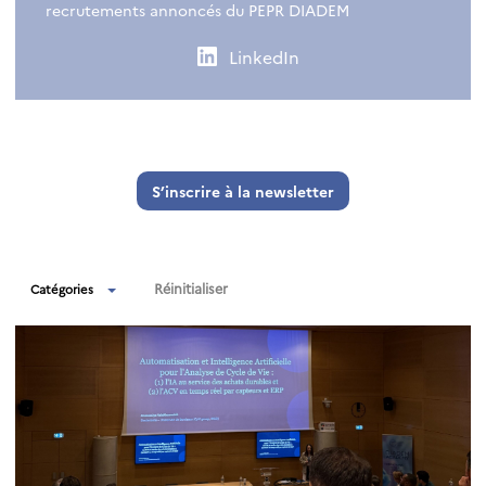
recrutements annoncés du PEPR DIADEM
LinkedIn
S’inscrire à la newsletter
Réinitialiser
Catégories
Actualités
Événements
Recrutement