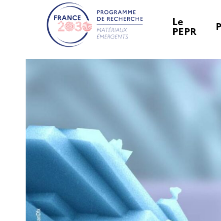
Le
PEPR