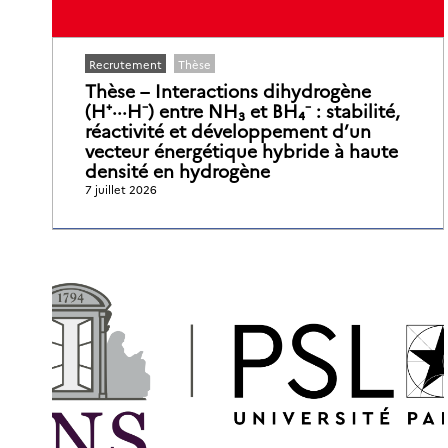
Recrutement
Thèse
Thèse – Interactions dihydrogène
(H⁺···H⁻) entre NH₃ et BH₄⁻ : stabilité,
réactivité et développement d’un
vecteur énergétique hybride à haute
densité en hydrogène
7 juillet 2026