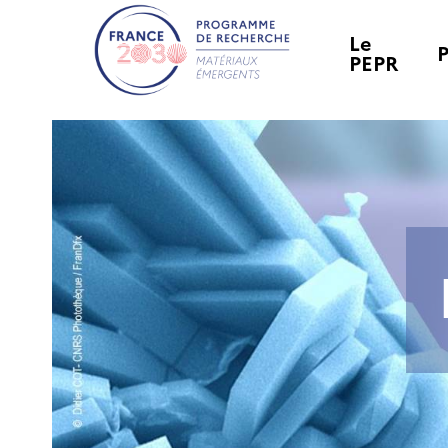
Le
PEPR