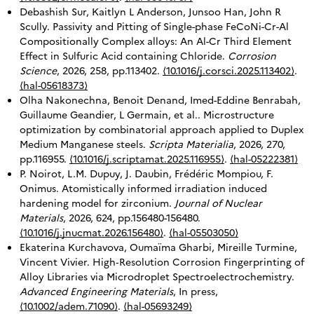
Debashish Sur, Kaitlyn L Anderson, Junsoo Han, John R
Scully. Passivity and Pitting of Single-phase FeCoNi-Cr-Al
Compositionally Complex alloys: An Al-Cr Third Element
Effect in Sulfuric Acid containing Chloride.
Corrosion
Science
, 2026, 258, pp.113402.
⟨10.1016/j.corsci.2025.113402⟩
.
⟨hal-05618373⟩
Olha Nakonechna, Benoit Denand, Imed-Eddine Benrabah,
Guillaume Geandier, L Germain, et al.. Microstructure
optimization by combinatorial approach applied to Duplex
Medium Manganese steels.
Scripta Materialia
, 2026, 270,
pp.116955.
⟨10.1016/j.scriptamat.2025.116955⟩
.
⟨hal-05222381⟩
P. Noirot, L.M. Dupuy, J. Daubin, Frédéric Mompiou, F.
Onimus. Atomistically informed irradiation induced
hardening model for zirconium.
Journal of Nuclear
Materials
, 2026, 624, pp.156480-156480.
⟨10.1016/j.jnucmat.2026.156480⟩
.
⟨hal-05503050⟩
Ekaterina Kurchavova, Oumaïma Gharbi, Mireille Turmine,
Vincent Vivier. High‐Resolution Corrosion Fingerprinting of
Alloy Libraries via Microdroplet Spectroelectrochemistry.
Advanced Engineering Materials
, In press,
⟨10.1002/adem.71090⟩
.
⟨hal-05693249⟩