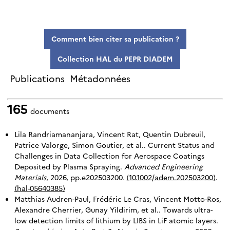
Comment bien citer sa publication ?
Collection HAL du PEPR DIADEM
Publications
Métadonnées
165
documents
Lila Randriamananjara, Vincent Rat, Quentin Dubreuil,
Patrice Valorge, Simon Goutier, et al.. Current Status and
Challenges in Data Collection for Aerospace Coatings
Deposited by Plasma Spraying.
Advanced Engineering
Materials
, 2026, pp.e202503200.
⟨10.1002/adem.202503200⟩
.
⟨hal-05640385⟩
Matthias Audren-Paul, Frédéric Le Cras, Vincent Motto-Ros,
Alexandre Cherrier, Gunay Yildirim, et al.. Towards ultra-
low detection limits of lithium by LIBS in LiF atomic layers.