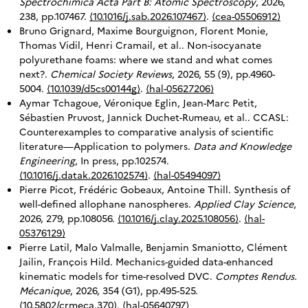
Spectrochimica Acta Part B: Atomic Spectroscopy
, 2026,
238, pp.107467.
⟨10.1016/j.sab.2026.107467⟩
.
⟨cea-05506912⟩
Bruno Grignard, Maxime Bourguignon, Florent Monie,
Thomas Vidil, Henri Cramail, et al.. Non-isocyanate
polyurethane foams: where we stand and what comes
next?.
Chemical Society Reviews
, 2026, 55 (9), pp.4960-
5004.
⟨10.1039/d5cs00144g⟩
.
⟨hal-05627206⟩
Aymar Tchagoue, Véronique Eglin, Jean-Marc Petit,
Sébastien Pruvost, Jannick Duchet-Rumeau, et al.. CCASL:
Counterexamples to comparative analysis of scientific
literature—Application to polymers.
Data and Knowledge
Engineering
, In press, pp.102574.
⟨10.1016/j.datak.2026.102574⟩
.
⟨hal-05494097⟩
Pierre Picot, Frédéric Gobeaux, Antoine Thill. Synthesis of
well-defined allophane nanospheres.
Applied Clay Science
,
2026, 279, pp.108056.
⟨10.1016/j.clay.2025.108056⟩
.
⟨hal-
05376129⟩
Pierre Latil, Malo Valmalle, Benjamin Smaniotto, Clément
Jailin, François Hild. Mechanics-guided data-enhanced
kinematic models for time-resolved DVC.
Comptes Rendus.
Mécanique
, 2026, 354 (G1), pp.495-525.
⟨10.5802/crmeca.370⟩
.
⟨hal-05640797⟩