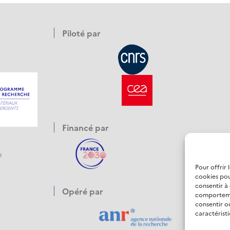
Piloté par
Financé par
e
Pour offrir 
cookies pou
consentir à
Opéré par
comportemen
consentir o
caractéristi